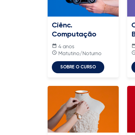
Ciênc.
C
Computação
date_range
date_ra
4 anos
access_time
access_
Matutino/Noturno
SOBRE O CURSO