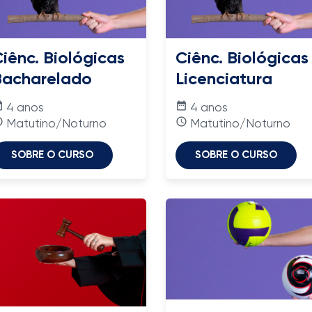
iênc. Biológicas
Ciênc. Biológicas
Bacharelado
Licenciatura
nge
date_range
4 anos
4 anos
time
access_time
Matutino/Noturno
Matutino/Noturno
SOBRE O CURSO
SOBRE O CURSO