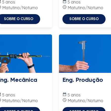
nge
date_range
5 anos
5 anos
time
access_time
Matutino/Noturno
Matutino/Noturno
SOBRE O CURSO
SOBRE O CURSO
Eng. Mecânica
Eng. Produção
nge
date_range
5 anos
5 anos
time
access_time
Matutino/Noturno
Matutino/Noturno