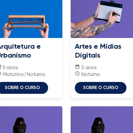
rquitetura e
Artes e Mídias
Urbanismo
Digitais
nge
date_range
5 anos
3 anos
time
access_time
Matutino/Noturno
Noturno
SOBRE O CURSO
SOBRE O CURSO