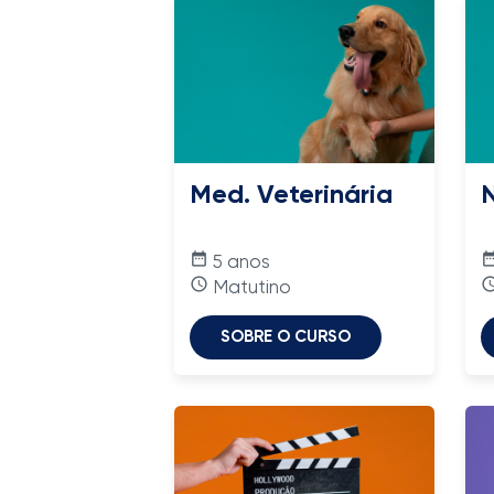
Med. Veterinária
date_range
date_ra
5 anos
access_time
access_
Matutino
SOBRE O CURSO