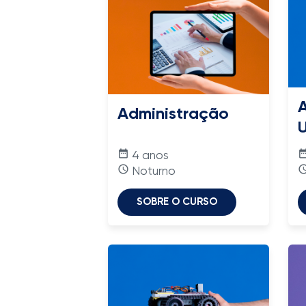
A
Administração
date_range
date_ra
4 anos
access_time
access_
Noturno
SOBRE O CURSO