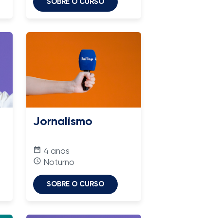
SOBRE O CURSO
Jornalismo
date_range
4 anos
access_time
Noturno
SOBRE O CURSO