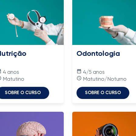
Nutrição
Odontologia
nge
date_range
4 anos
4/5 anos
time
access_time
Matutino
Matutino/Noturno
SOBRE O CURSO
SOBRE O CURSO