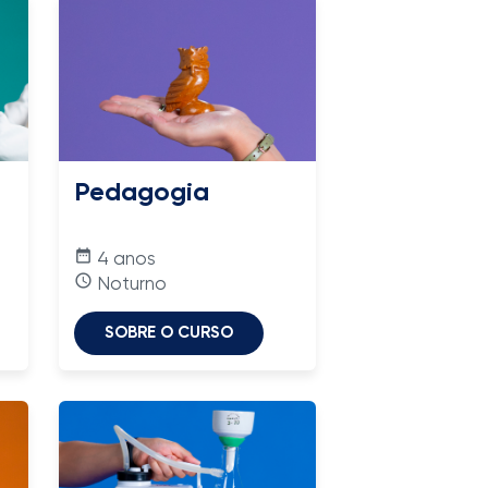
Pedagogia
date_range
4 anos
access_time
Noturno
SOBRE O CURSO