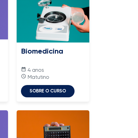
Biomedicina
date_range
4 anos
access_time
Matutino
SOBRE O CURSO