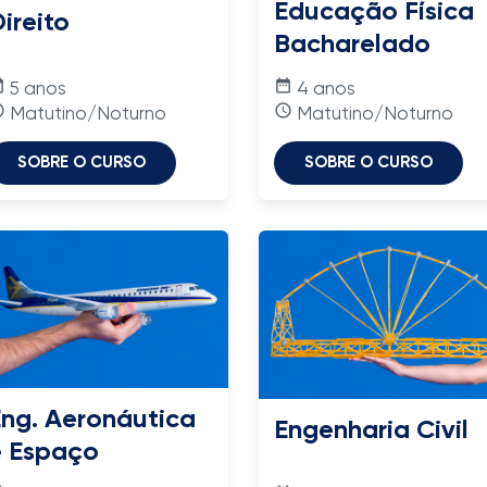
Educação Física
ireito
Bacharelado
nge
date_range
5 anos
4 anos
time
access_time
Matutino/Noturno
Matutino/Noturno
SOBRE O CURSO
SOBRE O CURSO
ng. Aeronáutica
Engenharia Civil
e Espaço