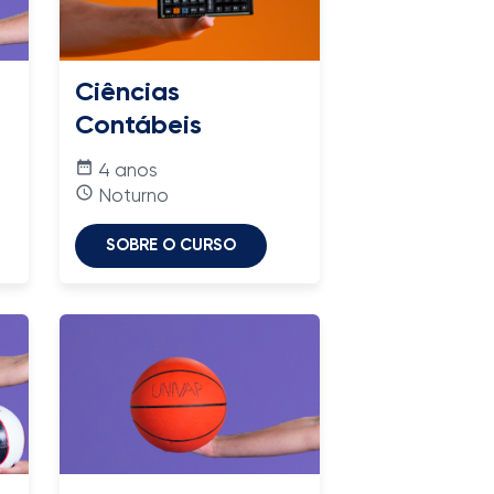
Ciências
Contábeis
date_range
4 anos
access_time
Noturno
SOBRE O CURSO