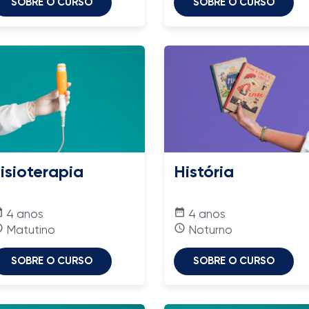
SOBRE O CURSO
SOBRE O CURSO
isioterapia
História
nge
date_range
4 anos
4 anos
time
access_time
Matutino
Noturno
SOBRE O CURSO
SOBRE O CURSO