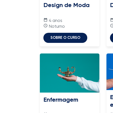
Design de Moda
D
date_range
date_ra
4 anos
access_time
access_
Noturno
SOBRE O CURSO
E
Enfermagem