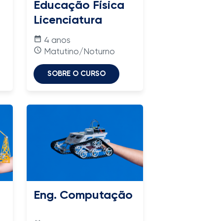
Educação Física
Licenciatura
date_range
4 anos
access_time
Matutino/Noturno
SOBRE O CURSO
Eng. Computação