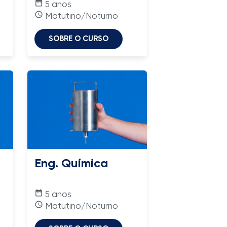
date_range
5 anos
access_time
Matutino/Noturno
SOBRE O CURSO
Eng. Química
date_range
5 anos
access_time
Matutino/Noturno