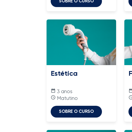
SOBRE O CURSO
Estética
F
date_range
date_ra
3 anos
access_time
access_
Matutino
SOBRE O CURSO