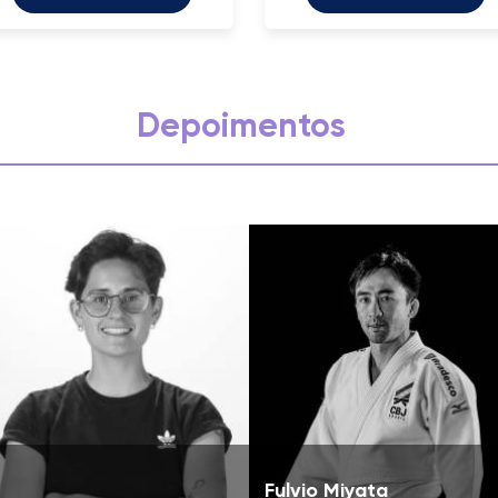
Depoimentos
Fulvio Miyata