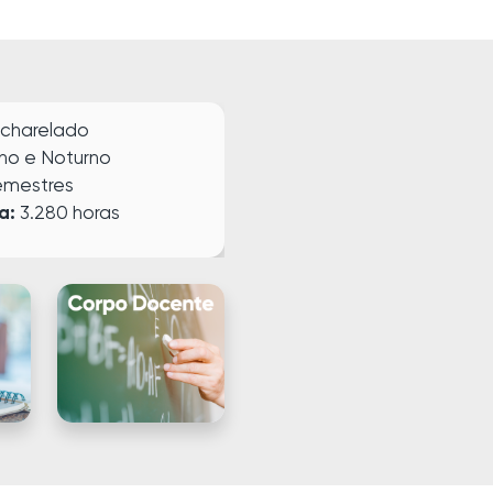
charelado
no e
Noturno
emestres
a:
3.280 horas