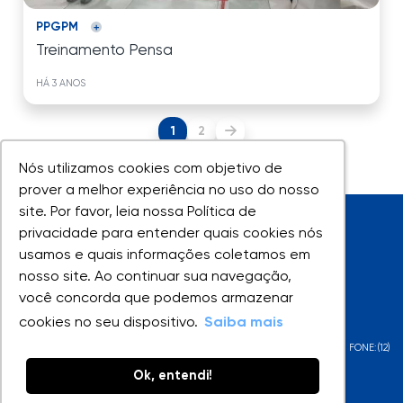
PPGPM
Treinamento Pensa
HÁ 3 ANOS
1
2
Nós utilizamos cookies com objetivo de
Nós utilizamos cookies com objetivo de
prover a melhor experiência no uso do nosso
prover a melhor experiência no uso do nosso
site. Por favor, leia nossa Política de
site. Por favor, leia nossa Política de
privacidade para entender quais cookies nós
privacidade para entender quais cookies nós
usamos e quais informações coletamos em
usamos e quais informações coletamos em
nosso site. Ao continuar sua navegação,
nosso site. Ao continuar sua navegação,
você concorda que podemos armazenar
você concorda que podemos armazenar
UNIVAP - Todos os direitos reservados
cookies no seu dispositivo.
cookies no seu dispositivo.
Saiba mais
Saiba mais
AV. SHISHIMA HIFUMI, 2911 - URBANOVA - SÃO JOSÉ DOS CAMPOS - SP - FONE:(12)
3947-1000
Ok, entendi!
Ok, entendi!