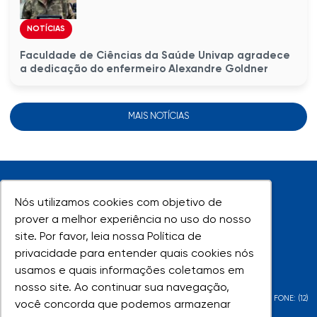
NOTÍCIAS
Faculdade de Ciências da Saúde Univap agradece
a dedicação do enfermeiro Alexandre Goldner
MAIS NOTÍCIAS
Nós utilizamos cookies com objetivo de
Nós utilizamos cookies com objetivo de
prover a melhor experiência no uso do nosso
prover a melhor experiência no uso do nosso
site. Por favor, leia nossa Política de
site. Por favor, leia nossa Política de
UNIVAP - Todos os direitos reservados
privacidade para entender quais cookies nós
privacidade para entender quais cookies nós
usamos e quais informações coletamos em
usamos e quais informações coletamos em
nosso site. Ao continuar sua navegação,
nosso site. Ao continuar sua navegação,
AV. SHISHIMA HIFUMI, 2911 - URBANOVA - SÃO JOSÉ DOS CAMPOS - SP - FONE: (12)
você concorda que podemos armazenar
você concorda que podemos armazenar
3947-1000 | (12) 3947-1099