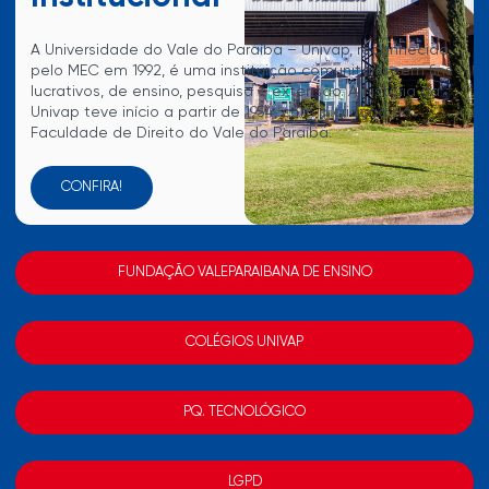
A Universidade do Vale do Paraíba – Univap, reconhecida
pelo MEC em 1992, é uma instituição comunitária sem fins
lucrativos, de ensino, pesquisa e extensão. A história da
Univap teve início a partir de 1954, com a criação da
Faculdade de Direito do Vale do Paraíba.
CONFIRA!
FUNDAÇÃO VALEPARAIBANA DE ENSINO
COLÉGIOS UNIVAP
PQ. TECNOLÓGICO
LGPD