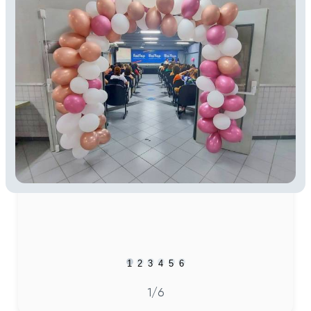
1
2
3
4
5
6
2
/6