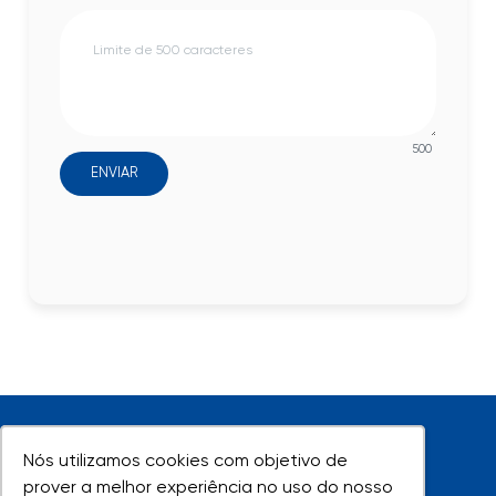
500
ENVIAR
Nós utilizamos cookies com objetivo de
Nós utilizamos cookies com objetivo de
prover a melhor experiência no uso do nosso
prover a melhor experiência no uso do nosso