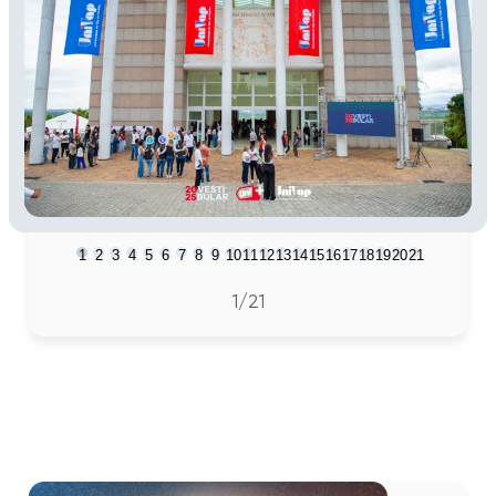
1
2
3
4
5
6
7
8
9
10
11
12
13
14
15
16
17
18
19
20
21
1
/21