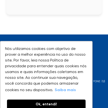
Nós utilizamos cookies com objetivo de
Nós utilizamos cookies com objetivo de
prover a melhor experiência no uso do nosso
prover a melhor experiência no uso do nosso
site. Por favor, leia nossa Política de
site. Por favor, leia nossa Política de
UNIVAP - Todos os direitos reservados
privacidade para entender quais cookies nós
privacidade para entender quais cookies nós
usamos e quais informações coletamos em
usamos e quais informações coletamos em
nosso site. Ao continuar sua navegação,
nosso site. Ao continuar sua navegação,
AV. SHISHIMA HIFUMI, 2911 - URBANOVA - SÃO JOSÉ DOS CAMPOS - SP - FONE: (12)
você concorda que podemos armazenar
você concorda que podemos armazenar
3947-1000 | (12) 3947-1099
cookies no seu dispositivo.
cookies no seu dispositivo.
Saiba mais
Saiba mais
Ok, entendi!
Ok, entendi!