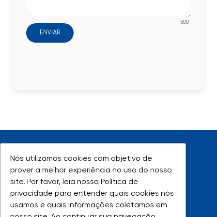
500
ENVIAR
Nós utilizamos cookies com objetivo de
Nós utilizamos cookies com objetivo de
prover a melhor experiência no uso do nosso
prover a melhor experiência no uso do nosso
site. Por favor, leia nossa Política de
site. Por favor, leia nossa Política de
UNIVAP - Todos os direitos reservados
privacidade para entender quais cookies nós
privacidade para entender quais cookies nós
usamos e quais informações coletamos em
usamos e quais informações coletamos em
nosso site. Ao continuar sua navegação,
nosso site. Ao continuar sua navegação,