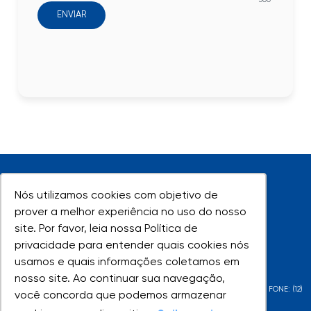
ENVIAR
Nós utilizamos cookies com objetivo de
Nós utilizamos cookies com objetivo de
prover a melhor experiência no uso do nosso
prover a melhor experiência no uso do nosso
site. Por favor, leia nossa Política de
site. Por favor, leia nossa Política de
UNIVAP - Todos os direitos reservados
privacidade para entender quais cookies nós
privacidade para entender quais cookies nós
usamos e quais informações coletamos em
usamos e quais informações coletamos em
nosso site. Ao continuar sua navegação,
nosso site. Ao continuar sua navegação,
AV. SHISHIMA HIFUMI, 2911 - URBANOVA - SÃO JOSÉ DOS CAMPOS - SP - FONE: (12)
você concorda que podemos armazenar
você concorda que podemos armazenar
3947-1000 | (12) 3947-1099