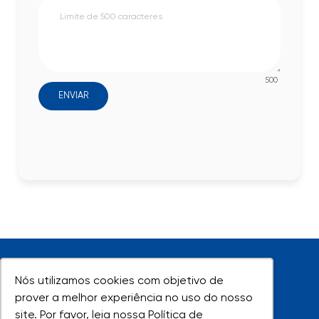
500
ENVIAR
Nós utilizamos cookies com objetivo de
Nós utilizamos cookies com objetivo de
prover a melhor experiência no uso do nosso
prover a melhor experiência no uso do nosso
site. Por favor, leia nossa Política de
site. Por favor, leia nossa Política de