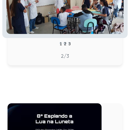
1
2
3
2
/3