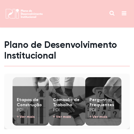
Plano de Desenvolvimento
Institucional
Etapas de
Comissão de
Perguntas
Construção
Trabalho
Frequentes
PDI
PDI
PDI
Ver mais
Ver mais
Ver mais