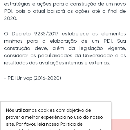
estratégias e ações para a construção de um novo
PDI, pois o atual balizará as ações até o final de
2020.
O Decreto 9.235/2017 estabelece os elementos
mínimos para a elaboração de um PDI. Sua
construção deve, além da legislação vigente,
considerar as peculiaridades da Universidade e os
resultados das avaliações internas e externas.
- PDI Univap (2016-2020)
Nós utilizamos cookies com objetivo de
Nós utilizamos cookies com objetivo de
prover a melhor experiência no uso do nosso
prover a melhor experiência no uso do nosso
site. Por favor, leia nossa Política de
site. Por favor, leia nossa Política de