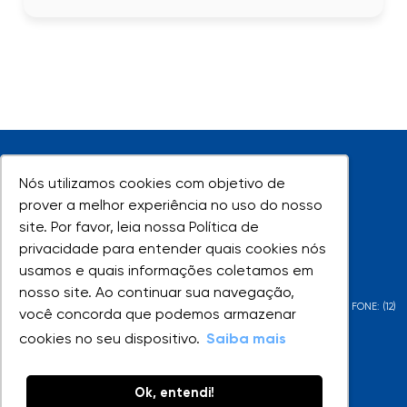
Nós utilizamos cookies com objetivo de
Nós utilizamos cookies com objetivo de
prover a melhor experiência no uso do nosso
prover a melhor experiência no uso do nosso
site. Por favor, leia nossa Política de
site. Por favor, leia nossa Política de
UNIVAP - Todos os direitos reservados
privacidade para entender quais cookies nós
privacidade para entender quais cookies nós
usamos e quais informações coletamos em
usamos e quais informações coletamos em
nosso site. Ao continuar sua navegação,
nosso site. Ao continuar sua navegação,
AV. SHISHIMA HIFUMI, 2911 - URBANOVA - SÃO JOSÉ DOS CAMPOS - SP - FONE: (12)
você concorda que podemos armazenar
você concorda que podemos armazenar
3947-1000 | (12) 3947-1099
cookies no seu dispositivo.
cookies no seu dispositivo.
Saiba mais
Saiba mais
Ok, entendi!
Ok, entendi!