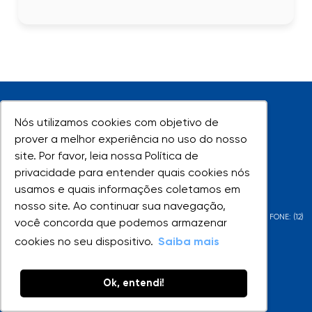
Nós utilizamos cookies com objetivo de
Nós utilizamos cookies com objetivo de
prover a melhor experiência no uso do nosso
prover a melhor experiência no uso do nosso
site. Por favor, leia nossa Política de
site. Por favor, leia nossa Política de
UNIVAP - Todos os direitos reservados
privacidade para entender quais cookies nós
privacidade para entender quais cookies nós
usamos e quais informações coletamos em
usamos e quais informações coletamos em
nosso site. Ao continuar sua navegação,
nosso site. Ao continuar sua navegação,
AV. SHISHIMA HIFUMI, 2911 - URBANOVA - SÃO JOSÉ DOS CAMPOS - SP - FONE: (12)
você concorda que podemos armazenar
você concorda que podemos armazenar
3947-1000 | (12) 3947-1099
cookies no seu dispositivo.
cookies no seu dispositivo.
Saiba mais
Saiba mais
Ok, entendi!
Ok, entendi!