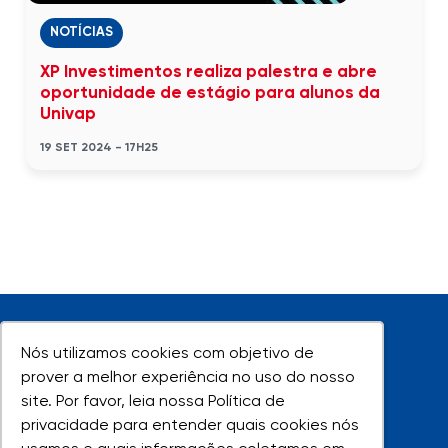
NOTÍCIAS
XP Investimentos realiza palestra e abre
oportunidade de estágio para alunos da
Univap
19 SET 2024 - 17H25
Nós utilizamos cookies com objetivo de
Nós utilizamos cookies com objetivo de
prover a melhor experiência no uso do nosso
prover a melhor experiência no uso do nosso
site. Por favor, leia nossa Política de
site. Por favor, leia nossa Política de
UNIVAP - Todos os direitos reservados
privacidade para entender quais cookies nós
privacidade para entender quais cookies nós