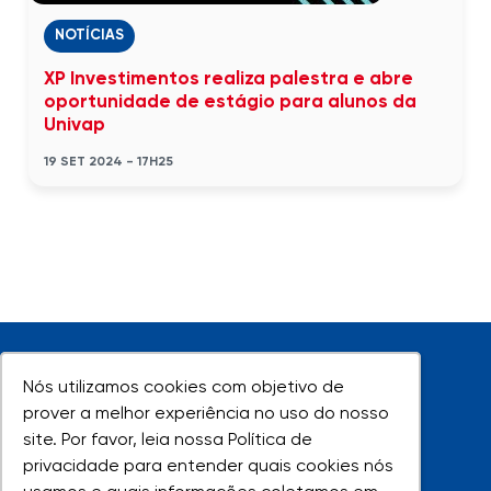
NOTÍCIAS
XP Investimentos realiza palestra e abre
oportunidade de estágio para alunos da
Univap
19 SET 2024 - 17H25
Nós utilizamos cookies com objetivo de
Nós utilizamos cookies com objetivo de
prover a melhor experiência no uso do nosso
prover a melhor experiência no uso do nosso
site. Por favor, leia nossa Política de
site. Por favor, leia nossa Política de
UNIVAP - Todos os direitos reservados
privacidade para entender quais cookies nós
privacidade para entender quais cookies nós