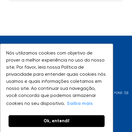
Nós utilizamos cookies com objetivo de
Nós utilizamos cookies com objetivo de
prover a melhor experiência no uso do nosso
prover a melhor experiência no uso do nosso
site. Por favor, leia nossa Política de
site. Por favor, leia nossa Política de
UNIVAP - Todos os direitos reservados
privacidade para entender quais cookies nós
privacidade para entender quais cookies nós
usamos e quais informações coletamos em
usamos e quais informações coletamos em
nosso site. Ao continuar sua navegação,
nosso site. Ao continuar sua navegação,
AV. SHISHIMA HIFUMI, 2911 - URBANOVA - SÃO JOSÉ DOS CAMPOS - SP - FONE: (12)
você concorda que podemos armazenar
você concorda que podemos armazenar
3947-1000 | (12) 3947-1099
cookies no seu dispositivo.
cookies no seu dispositivo.
Saiba mais
Saiba mais
Ok, entendi!
Ok, entendi!