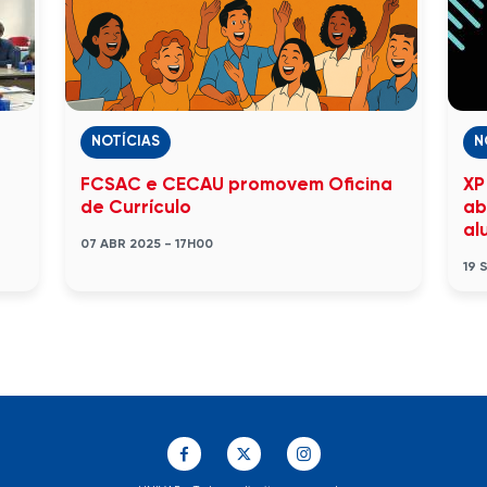
NOTÍCIAS
N
FCSAC e CECAU promovem Oficina
XP
de Currículo
ab
al
07 ABR 2025 - 17H00
19 