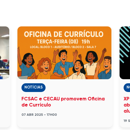
NOTÍCIAS
N
FCSAC e CECAU promovem Oficina
XP
de Currículo
ab
al
07 ABR 2025 - 17H00
19 