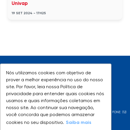
Univap
19 SET 2024 - 17H25
Nós utilizamos cookies com objetivo de
Nós utilizamos cookies com objetivo de
prover a melhor experiência no uso do nosso
prover a melhor experiência no uso do nosso
site. Por favor, leia nossa Política de
site. Por favor, leia nossa Política de
UNIVAP - Todos os direitos reservados
privacidade para entender quais cookies nós
privacidade para entender quais cookies nós
usamos e quais informações coletamos em
usamos e quais informações coletamos em
nosso site. Ao continuar sua navegação,
nosso site. Ao continuar sua navegação,
AV. SHISHIMA HIFUMI, 2911 - URBANOVA - SÃO JOSÉ DOS CAMPOS - SP - FONE: (12)
você concorda que podemos armazenar
você concorda que podemos armazenar
3947-1000 | (12) 3947-1099
cookies no seu dispositivo.
cookies no seu dispositivo.
Saiba mais
Saiba mais