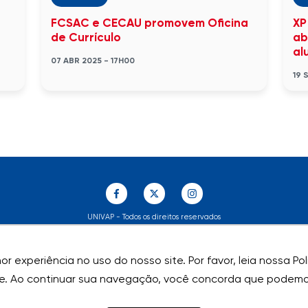
FCSAC e CECAU promovem Oficina
XP
de Currículo
ab
al
07 ABR 2025 - 17H00
19 
UNIVAP - Todos os direitos reservados
r experiência no uso do nosso site. Por favor, leia nossa P
r experiência no uso do nosso site. Por favor, leia nossa P
e. Ao continuar sua navegação, você concorda que podemos
e. Ao continuar sua navegação, você concorda que podemos