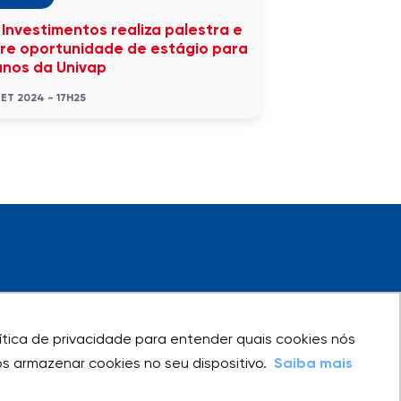
 Investimentos realiza palestra e
re oportunidade de estágio para
unos da Univap
SET 2024 - 17H25
olítica de privacidade para entender quais cookies nós
olítica de privacidade para entender quais cookies nós
 armazenar cookies no seu dispositivo.
 armazenar cookies no seu dispositivo.
Saiba mais
Saiba mais