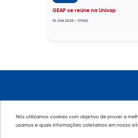
GEAP se reúne na Univap
10 JUN 2025 - 17H20
Nós utilizamos cookies com objetivo de prover a melho
Nós utilizamos cookies com objetivo de prover a melho
usamos e quais informações coletamos em nosso sit
usamos e quais informações coletamos em nosso sit