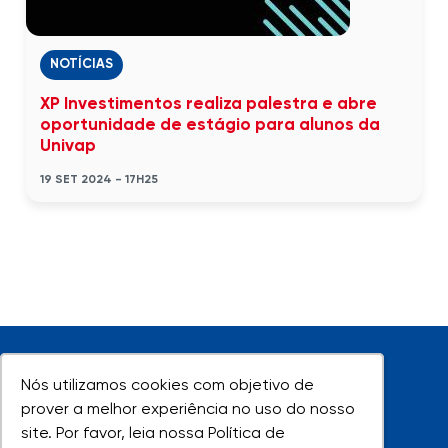
NOTÍCIAS
XP Investimentos realiza palestra e abre
oportunidade de estágio para alunos da
Univap
19 SET 2024 - 17H25
Nós utilizamos cookies com objetivo de
Nós utilizamos cookies com objetivo de
prover a melhor experiência no uso do nosso
prover a melhor experiência no uso do nosso
site. Por favor, leia nossa Política de
site. Por favor, leia nossa Política de
UNIVAP - Todos os direitos reservados