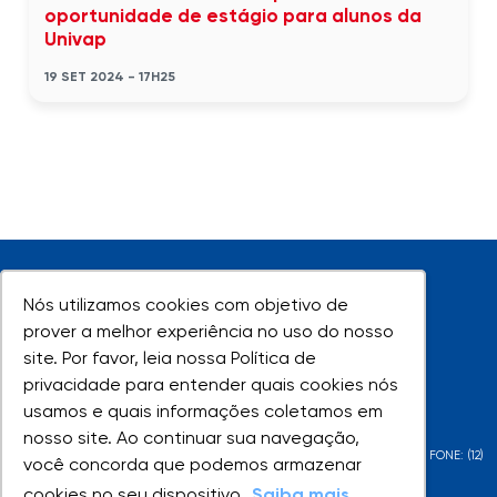
oportunidade de estágio para alunos da
Univap
19 SET 2024 - 17H25
Nós utilizamos cookies com objetivo de
Nós utilizamos cookies com objetivo de
prover a melhor experiência no uso do nosso
prover a melhor experiência no uso do nosso
site. Por favor, leia nossa Política de
site. Por favor, leia nossa Política de
UNIVAP - Todos os direitos reservados
privacidade para entender quais cookies nós
privacidade para entender quais cookies nós
usamos e quais informações coletamos em
usamos e quais informações coletamos em
nosso site. Ao continuar sua navegação,
nosso site. Ao continuar sua navegação,
AV. SHISHIMA HIFUMI, 2911 - URBANOVA - SÃO JOSÉ DOS CAMPOS - SP - FONE: (12)
você concorda que podemos armazenar
você concorda que podemos armazenar
3947-1000 | (12) 3947-1099
cookies no seu dispositivo.
cookies no seu dispositivo.
Saiba mais
Saiba mais