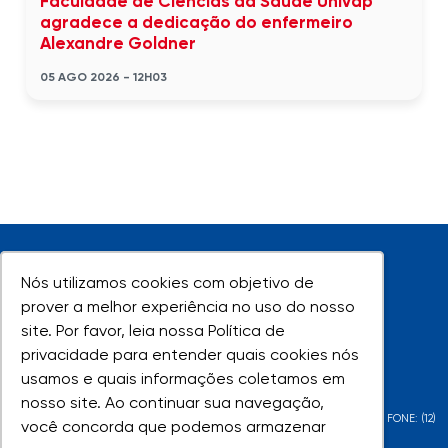
Faculdade de Ciências da Saúde Univap
agradece a dedicação do enfermeiro
Alexandre Goldner
05 AGO 2026 - 12H03
Nós utilizamos cookies com objetivo de
Nós utilizamos cookies com objetivo de
prover a melhor experiência no uso do nosso
prover a melhor experiência no uso do nosso
site. Por favor, leia nossa Política de
site. Por favor, leia nossa Política de
UNIVAP - Todos os direitos reservados
privacidade para entender quais cookies nós
privacidade para entender quais cookies nós
usamos e quais informações coletamos em
usamos e quais informações coletamos em
nosso site. Ao continuar sua navegação,
nosso site. Ao continuar sua navegação,
AV. SHISHIMA HIFUMI, 2911 - URBANOVA - SÃO JOSÉ DOS CAMPOS - SP - FONE: (12)
você concorda que podemos armazenar
você concorda que podemos armazenar
3947-1000 | (12) 3947-1099