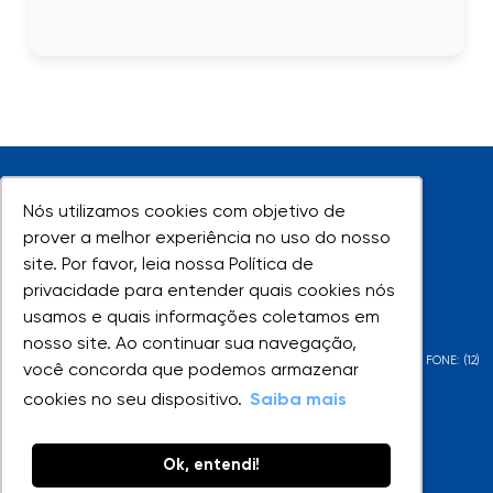
Nós utilizamos cookies com objetivo de
Nós utilizamos cookies com objetivo de
prover a melhor experiência no uso do nosso
prover a melhor experiência no uso do nosso
site. Por favor, leia nossa Política de
site. Por favor, leia nossa Política de
UNIVAP - Todos os direitos reservados
privacidade para entender quais cookies nós
privacidade para entender quais cookies nós
usamos e quais informações coletamos em
usamos e quais informações coletamos em
nosso site. Ao continuar sua navegação,
nosso site. Ao continuar sua navegação,
AV. SHISHIMA HIFUMI, 2911 - URBANOVA - SÃO JOSÉ DOS CAMPOS - SP - FONE: (12)
você concorda que podemos armazenar
você concorda que podemos armazenar
3947-1000 | (12) 3947-1099
cookies no seu dispositivo.
cookies no seu dispositivo.
Saiba mais
Saiba mais
Ok, entendi!
Ok, entendi!