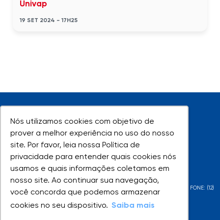
Univap
19 SET 2024 - 17H25
Nós utilizamos cookies com objetivo de
Nós utilizamos cookies com objetivo de
prover a melhor experiência no uso do nosso
prover a melhor experiência no uso do nosso
site. Por favor, leia nossa Política de
site. Por favor, leia nossa Política de
UNIVAP - Todos os direitos reservados
privacidade para entender quais cookies nós
privacidade para entender quais cookies nós
usamos e quais informações coletamos em
usamos e quais informações coletamos em
nosso site. Ao continuar sua navegação,
nosso site. Ao continuar sua navegação,
AV. SHISHIMA HIFUMI, 2911 - URBANOVA - SÃO JOSÉ DOS CAMPOS - SP - FONE: (12)
você concorda que podemos armazenar
você concorda que podemos armazenar
3947-1000 | (12) 3947-1099
cookies no seu dispositivo.
cookies no seu dispositivo.
Saiba mais
Saiba mais