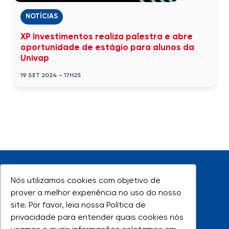
NOTÍCIAS
XP Investimentos realiza palestra e abre
oportunidade de estágio para alunos da
Univap
19 SET 2024 - 17H25
Nós utilizamos cookies com objetivo de
Nós utilizamos cookies com objetivo de
prover a melhor experiência no uso do nosso
prover a melhor experiência no uso do nosso
site. Por favor, leia nossa Política de
site. Por favor, leia nossa Política de
UNIVAP - Todos os direitos reservados
privacidade para entender quais cookies nós
privacidade para entender quais cookies nós