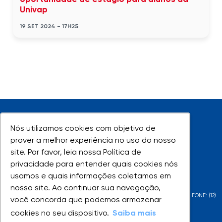
Univap
19 SET 2024 - 17H25
Nós utilizamos cookies com objetivo de
Nós utilizamos cookies com objetivo de
prover a melhor experiência no uso do nosso
prover a melhor experiência no uso do nosso
site. Por favor, leia nossa Política de
site. Por favor, leia nossa Política de
UNIVAP - Todos os direitos reservados
privacidade para entender quais cookies nós
privacidade para entender quais cookies nós
usamos e quais informações coletamos em
usamos e quais informações coletamos em
nosso site. Ao continuar sua navegação,
nosso site. Ao continuar sua navegação,
AV. SHISHIMA HIFUMI, 2911 - URBANOVA - SÃO JOSÉ DOS CAMPOS - SP - FONE: (12)
você concorda que podemos armazenar
você concorda que podemos armazenar
3947-1000 | (12) 3947-1099
cookies no seu dispositivo.
cookies no seu dispositivo.
Saiba mais
Saiba mais