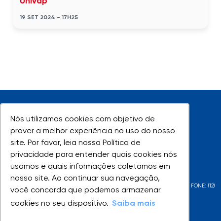
Univap
19 SET 2024 - 17H25
Nós utilizamos cookies com objetivo de
Nós utilizamos cookies com objetivo de
prover a melhor experiência no uso do nosso
prover a melhor experiência no uso do nosso
site. Por favor, leia nossa Política de
site. Por favor, leia nossa Política de
UNIVAP - Todos os direitos reservados
privacidade para entender quais cookies nós
privacidade para entender quais cookies nós
usamos e quais informações coletamos em
usamos e quais informações coletamos em
nosso site. Ao continuar sua navegação,
nosso site. Ao continuar sua navegação,
AV. SHISHIMA HIFUMI, 2911 - URBANOVA - SÃO JOSÉ DOS CAMPOS - SP - FONE: (12)
você concorda que podemos armazenar
você concorda que podemos armazenar
3947-1000 | (12) 3947-1099
cookies no seu dispositivo.
cookies no seu dispositivo.
Saiba mais
Saiba mais