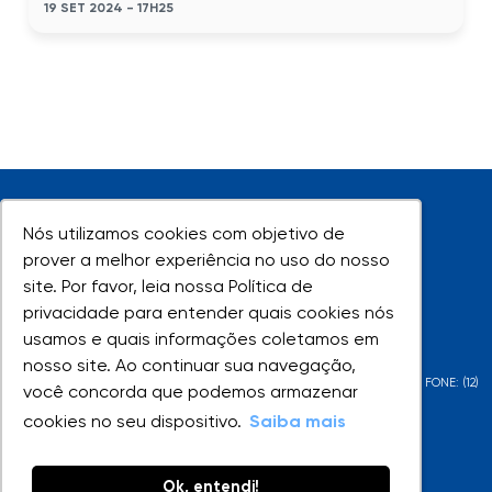
19 SET 2024 - 17H25
Nós utilizamos cookies com objetivo de
Nós utilizamos cookies com objetivo de
prover a melhor experiência no uso do nosso
prover a melhor experiência no uso do nosso
site. Por favor, leia nossa Política de
site. Por favor, leia nossa Política de
UNIVAP - Todos os direitos reservados
privacidade para entender quais cookies nós
privacidade para entender quais cookies nós
usamos e quais informações coletamos em
usamos e quais informações coletamos em
nosso site. Ao continuar sua navegação,
nosso site. Ao continuar sua navegação,
AV. SHISHIMA HIFUMI, 2911 - URBANOVA - SÃO JOSÉ DOS CAMPOS - SP - FONE: (12)
você concorda que podemos armazenar
você concorda que podemos armazenar
3947-1000 | (12) 3947-1099
cookies no seu dispositivo.
cookies no seu dispositivo.
Saiba mais
Saiba mais
Ok, entendi!
Ok, entendi!