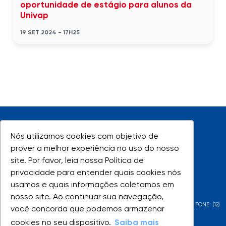
oportunidade de estágio para alunos da
Univap
19 SET 2024 - 17H25
Nós utilizamos cookies com objetivo de
Nós utilizamos cookies com objetivo de
prover a melhor experiência no uso do nosso
prover a melhor experiência no uso do nosso
site. Por favor, leia nossa Política de
site. Por favor, leia nossa Política de
UNIVAP - Todos os direitos reservados
privacidade para entender quais cookies nós
privacidade para entender quais cookies nós
usamos e quais informações coletamos em
usamos e quais informações coletamos em
nosso site. Ao continuar sua navegação,
nosso site. Ao continuar sua navegação,
AV. SHISHIMA HIFUMI, 2911 - URBANOVA - SÃO JOSÉ DOS CAMPOS - SP - FONE: (12)
você concorda que podemos armazenar
você concorda que podemos armazenar
3947-1000 | (12) 3947-1099
cookies no seu dispositivo.
cookies no seu dispositivo.
Saiba mais
Saiba mais