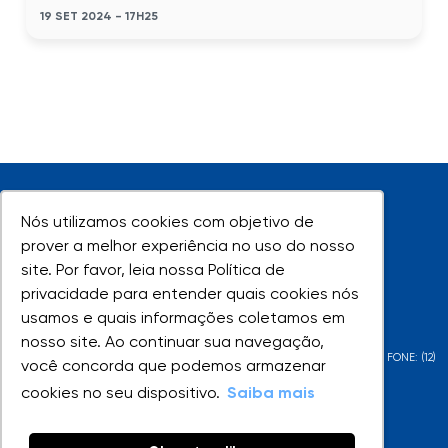
19 SET 2024 - 17H25
Nós utilizamos cookies com objetivo de
Nós utilizamos cookies com objetivo de
prover a melhor experiência no uso do nosso
prover a melhor experiência no uso do nosso
site. Por favor, leia nossa Política de
site. Por favor, leia nossa Política de
UNIVAP - Todos os direitos reservados
privacidade para entender quais cookies nós
privacidade para entender quais cookies nós
usamos e quais informações coletamos em
usamos e quais informações coletamos em
nosso site. Ao continuar sua navegação,
nosso site. Ao continuar sua navegação,
AV. SHISHIMA HIFUMI, 2911 - URBANOVA - SÃO JOSÉ DOS CAMPOS - SP - FONE: (12)
você concorda que podemos armazenar
você concorda que podemos armazenar
3947-1000 | (12) 3947-1099
cookies no seu dispositivo.
cookies no seu dispositivo.
Saiba mais
Saiba mais