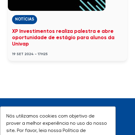
NOTÍCIAS
XP Investimentos realiza palestra e abre
oportunidade de estágio para alunos da
Univap
19 SET 2024 - 17H25
Nós utilizamos cookies com objetivo de
Nós utilizamos cookies com objetivo de
prover a melhor experiência no uso do nosso
prover a melhor experiência no uso do nosso
site. Por favor, leia nossa Política de
site. Por favor, leia nossa Política de
UNIVAP - Todos os direitos reservados