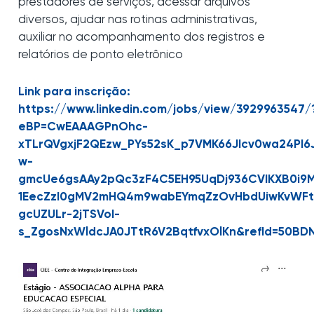
prestadores de serviços, acessar arquivos
diversos, ajudar nas rotinas administrativas,
auxiliar no acompanhamento dos registros e
relatórios de ponto eletrônico
Link para inscrição:
https://www.linkedin.com/jobs/view/3929963547/
eBP=CwEAAAGPnOhc-
xTLrQVgxjF2QEzw_PYs52sK_p7VMK66JIcv0wa24PI6J
w-
gmcUe6gsAAy2pQc3zF4C5EH95UqDj936CVIKXB0i9M
1EecZzI0gMV2mHQ4m9wabEYmqZzOvHbdUiwKvWFtc
gcUZULr-2jTSVoI-
s_ZgosNxWldcJA0JTtR6V2BqtfvxOlKn&refId=50BD