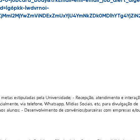
rd-0-jobcard_body&trkEmail=eml-email_job_alert_dig
id=lg6pkk-lwdvrnoi-
2ZjMmI2MjYwZmViNDExZmUxYjU4YmNkZDk0MDlhYTg4Y