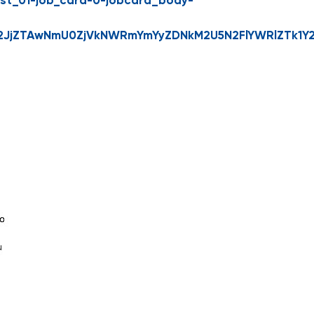
est_01-job_card-0-jobcard_body-
jZiN2JjZTAwNmU0ZjVkNWRmYmYyZDNkM2U5N2FlYWRlZT