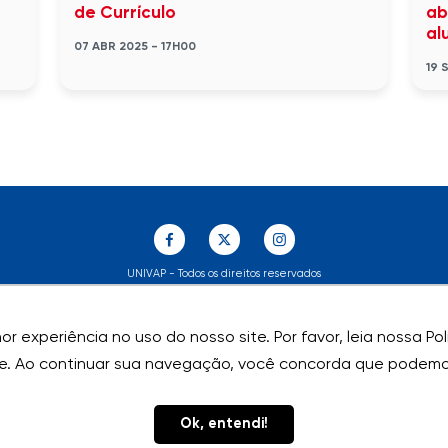
de Currículo
ab
al
07 ABR 2025 - 17H00
19 
UNIVAP - Todos os direitos reservados
r experiência no uso do nosso site. Por favor, leia nossa P
r experiência no uso do nosso site. Por favor, leia nossa P
e. Ao continuar sua navegação, você concorda que podemos
e. Ao continuar sua navegação, você concorda que podemos
Ok, entendi!
Ok, entendi!