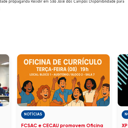
NOTÍCIAS
N
FCSAC e CECAU promovem Oficina
XP