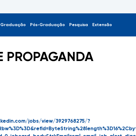
Graduação
Pós-Graduação
Pesquisa
Extensão
 E PROPAGANDA
nkedin.com/jobs/view/3929768275/?
Rbw%3D%3D&refId=ByteString%28length%3D16%2Cbyt