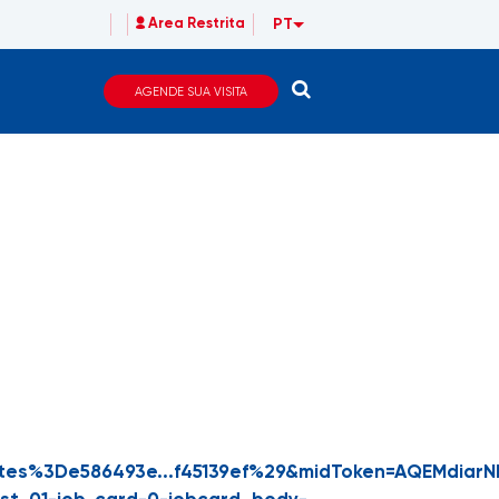
PT
Area Restrita
AGENDE SUA VISITA
es%3De586493e...f45139ef%29&midToken=AQEMdiarN