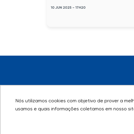
10 JUN 2025 - 17H20
Nós utilizamos cookies com objetivo de prover a melho
Nós utilizamos cookies com objetivo de prover a melho
usamos e quais informações coletamos em nosso sit
usamos e quais informações coletamos em nosso sit