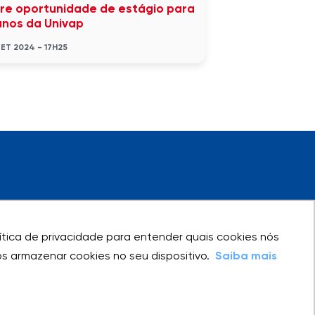
re oportunidade de estágio para
unos da Univap
SET 2024 - 17H25
olítica de privacidade para entender quais cookies nós
olítica de privacidade para entender quais cookies nós
 armazenar cookies no seu dispositivo.
 armazenar cookies no seu dispositivo.
Saiba mais
Saiba mais