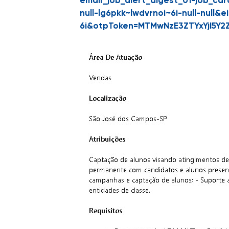
email_job_alert_digest_01-job_ca
null-lg6pkk~lwdvrnoi~6i-null-null&e
6i&otpToken=MTMwNzE3ZTYxYjI5Y