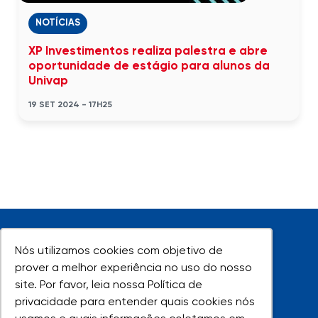
NOTÍCIAS
XP Investimentos realiza palestra e abre
oportunidade de estágio para alunos da
Univap
19 SET 2024 - 17H25
Nós utilizamos cookies com objetivo de
Nós utilizamos cookies com objetivo de
prover a melhor experiência no uso do nosso
prover a melhor experiência no uso do nosso
site. Por favor, leia nossa Política de
site. Por favor, leia nossa Política de
UNIVAP - Todos os direitos reservados
privacidade para entender quais cookies nós
privacidade para entender quais cookies nós