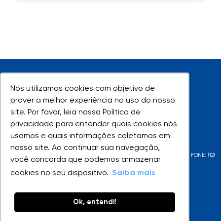
Nós utilizamos cookies com objetivo de
Nós utilizamos cookies com objetivo de
prover a melhor experiência no uso do nosso
prover a melhor experiência no uso do nosso
site. Por favor, leia nossa Política de
site. Por favor, leia nossa Política de
UNIVAP - Todos os direitos reservados
privacidade para entender quais cookies nós
privacidade para entender quais cookies nós
usamos e quais informações coletamos em
usamos e quais informações coletamos em
nosso site. Ao continuar sua navegação,
nosso site. Ao continuar sua navegação,
AV. SHISHIMA HIFUMI, 2911 - URBANOVA - SÃO JOSÉ DOS CAMPOS - SP - FONE: (12)
você concorda que podemos armazenar
você concorda que podemos armazenar
3947-1000 | (12) 3947-1099
cookies no seu dispositivo.
cookies no seu dispositivo.
Saiba mais
Saiba mais
Ok, entendi!
Ok, entendi!