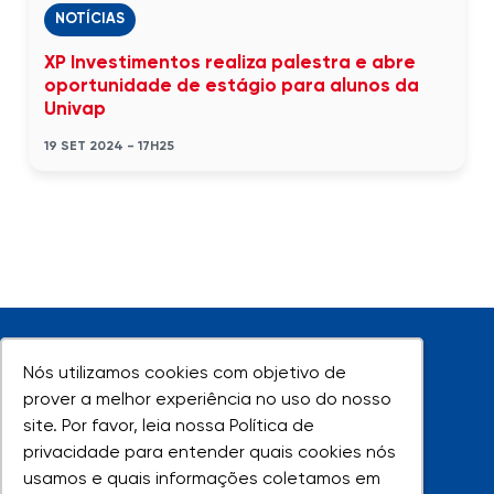
NOTÍCIAS
XP Investimentos realiza palestra e abre
oportunidade de estágio para alunos da
Univap
19 SET 2024 - 17H25
Nós utilizamos cookies com objetivo de
Nós utilizamos cookies com objetivo de
prover a melhor experiência no uso do nosso
prover a melhor experiência no uso do nosso
site. Por favor, leia nossa Política de
site. Por favor, leia nossa Política de
UNIVAP - Todos os direitos reservados
privacidade para entender quais cookies nós
privacidade para entender quais cookies nós
usamos e quais informações coletamos em
usamos e quais informações coletamos em