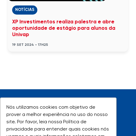
NOTÍCIAS
XP Investimentos realiza palestra e abre
oportunidade de estágio para alunos da
Univap
19 SET 2024 - 17H25
Nós utilizamos cookies com objetivo de
Nós utilizamos cookies com objetivo de
prover a melhor experiência no uso do nosso
prover a melhor experiência no uso do nosso
site. Por favor, leia nossa Política de
site. Por favor, leia nossa Política de
UNIVAP - Todos os direitos reservados
privacidade para entender quais cookies nós
privacidade para entender quais cookies nós