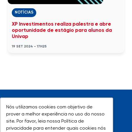
NOTÍCIAS
XP Investimentos realiza palestra e abre
oportunidade de estágio para alunos da
Univap
19 SET 2024 - 17H25
Nós utilizamos cookies com objetivo de
Nós utilizamos cookies com objetivo de
prover a melhor experiência no uso do nosso
prover a melhor experiência no uso do nosso
site. Por favor, leia nossa Política de
site. Por favor, leia nossa Política de
UNIVAP - Todos os direitos reservados
privacidade para entender quais cookies nós
privacidade para entender quais cookies nós