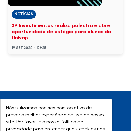
NOTÍCIAS
XP Investimentos realiza palestra e abre
oportunidade de estágio para alunos da
Univap
19 SET 2024 - 17H25
Nós utilizamos cookies com objetivo de
Nós utilizamos cookies com objetivo de
prover a melhor experiência no uso do nosso
prover a melhor experiência no uso do nosso
site. Por favor, leia nossa Política de
site. Por favor, leia nossa Política de
UNIVAP - Todos os direitos reservados
privacidade para entender quais cookies nós
privacidade para entender quais cookies nós