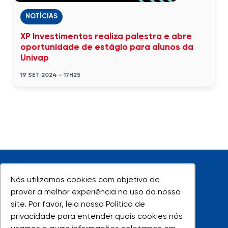
NOTÍCIAS
XP Investimentos realiza palestra e abre
oportunidade de estágio para alunos da
Univap
19 SET 2024 - 17H25
Nós utilizamos cookies com objetivo de
Nós utilizamos cookies com objetivo de
prover a melhor experiência no uso do nosso
prover a melhor experiência no uso do nosso
site. Por favor, leia nossa Política de
site. Por favor, leia nossa Política de
UNIVAP - Todos os direitos reservados
privacidade para entender quais cookies nós
privacidade para entender quais cookies nós