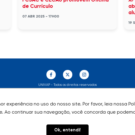
FCSAC e CECAU promovem Oficina
XP
de Currículo
ab
al
07 ABR 2025 - 17H00
19 
UNIVAP - Todos os direitos reservados
r experiência no uso do nosso site. Por favor, leia nossa P
r experiência no uso do nosso site. Por favor, leia nossa P
e. Ao continuar sua navegação, você concorda que podemos
e. Ao continuar sua navegação, você concorda que podemos
Ok, entendi!
Ok, entendi!