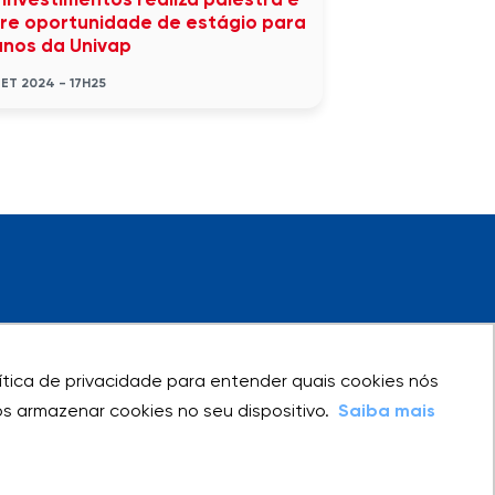
 Investimentos realiza palestra e
re oportunidade de estágio para
unos da Univap
SET 2024 - 17H25
olítica de privacidade para entender quais cookies nós
olítica de privacidade para entender quais cookies nós
 armazenar cookies no seu dispositivo.
 armazenar cookies no seu dispositivo.
Saiba mais
Saiba mais