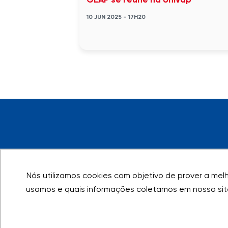
GEAP se reúne na Univap
10 JUN 2025 - 17H20
Nós utilizamos cookies com objetivo de prover a melho
Nós utilizamos cookies com objetivo de prover a melho
usamos e quais informações coletamos em nosso sit
usamos e quais informações coletamos em nosso sit