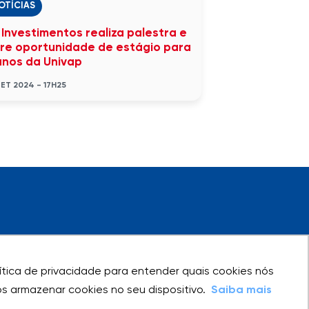
OTÍCIAS
 Investimentos realiza palestra e
re oportunidade de estágio para
unos da Univap
SET 2024 - 17H25
olítica de privacidade para entender quais cookies nós
olítica de privacidade para entender quais cookies nós
 armazenar cookies no seu dispositivo.
 armazenar cookies no seu dispositivo.
Saiba mais
Saiba mais