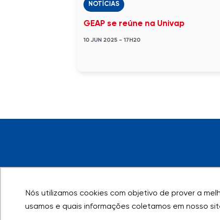
NOTÍCIAS
GEAP se reúne na Univap
10 JUN 2025 - 17H20
Nós utilizamos cookies com objetivo de prover a melho
Nós utilizamos cookies com objetivo de prover a melho
usamos e quais informações coletamos em nosso sit
usamos e quais informações coletamos em nosso sit