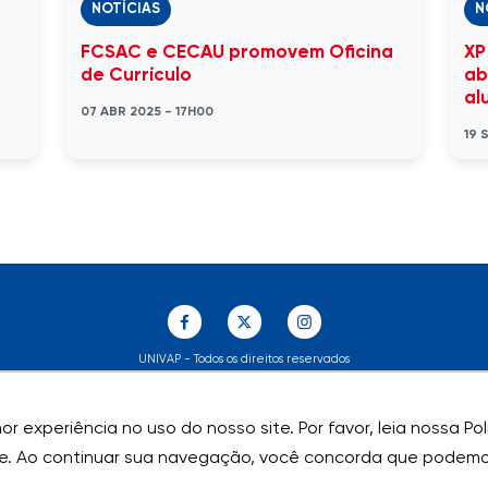
NOTÍCIAS
N
FCSAC e CECAU promovem Oficina
XP
de Currículo
ab
al
07 ABR 2025 - 17H00
19 
UNIVAP - Todos os direitos reservados
r experiência no uso do nosso site. Por favor, leia nossa P
r experiência no uso do nosso site. Por favor, leia nossa P
e. Ao continuar sua navegação, você concorda que podemos
e. Ao continuar sua navegação, você concorda que podemos