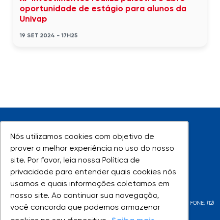
oportunidade de estágio para alunos da
Univap
19 SET 2024 - 17H25
Nós utilizamos cookies com objetivo de
Nós utilizamos cookies com objetivo de
prover a melhor experiência no uso do nosso
prover a melhor experiência no uso do nosso
site. Por favor, leia nossa Política de
site. Por favor, leia nossa Política de
UNIVAP - Todos os direitos reservados
privacidade para entender quais cookies nós
privacidade para entender quais cookies nós
usamos e quais informações coletamos em
usamos e quais informações coletamos em
nosso site. Ao continuar sua navegação,
nosso site. Ao continuar sua navegação,
AV. SHISHIMA HIFUMI, 2911 - URBANOVA - SÃO JOSÉ DOS CAMPOS - SP - FONE: (12)
você concorda que podemos armazenar
você concorda que podemos armazenar
3947-1000 | (12) 3947-1099