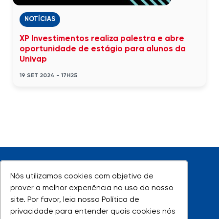
NOTÍCIAS
XP Investimentos realiza palestra e abre
oportunidade de estágio para alunos da
Univap
19 SET 2024 - 17H25
Nós utilizamos cookies com objetivo de
Nós utilizamos cookies com objetivo de
prover a melhor experiência no uso do nosso
prover a melhor experiência no uso do nosso
site. Por favor, leia nossa Política de
site. Por favor, leia nossa Política de
UNIVAP - Todos os direitos reservados
privacidade para entender quais cookies nós
privacidade para entender quais cookies nós