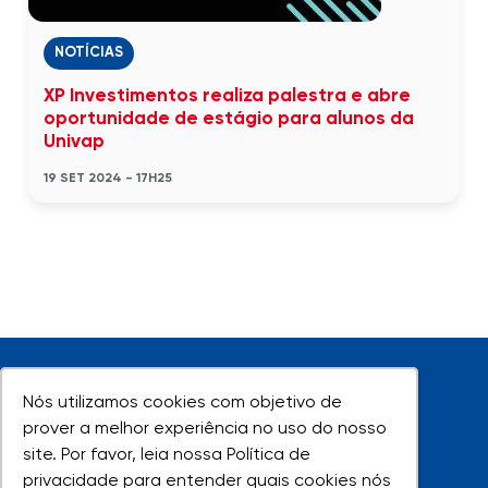
NOTÍCIAS
XP Investimentos realiza palestra e abre
oportunidade de estágio para alunos da
Univap
19 SET 2024 - 17H25
Nós utilizamos cookies com objetivo de
Nós utilizamos cookies com objetivo de
prover a melhor experiência no uso do nosso
prover a melhor experiência no uso do nosso
site. Por favor, leia nossa Política de
site. Por favor, leia nossa Política de
UNIVAP - Todos os direitos reservados
privacidade para entender quais cookies nós
privacidade para entender quais cookies nós