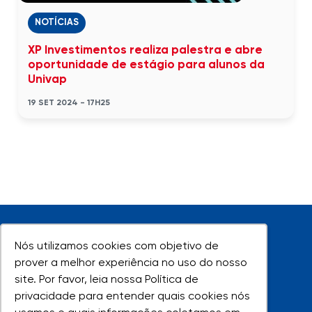
NOTÍCIAS
XP Investimentos realiza palestra e abre
oportunidade de estágio para alunos da
Univap
19 SET 2024 - 17H25
Nós utilizamos cookies com objetivo de
Nós utilizamos cookies com objetivo de
prover a melhor experiência no uso do nosso
prover a melhor experiência no uso do nosso
site. Por favor, leia nossa Política de
site. Por favor, leia nossa Política de
UNIVAP - Todos os direitos reservados
privacidade para entender quais cookies nós
privacidade para entender quais cookies nós