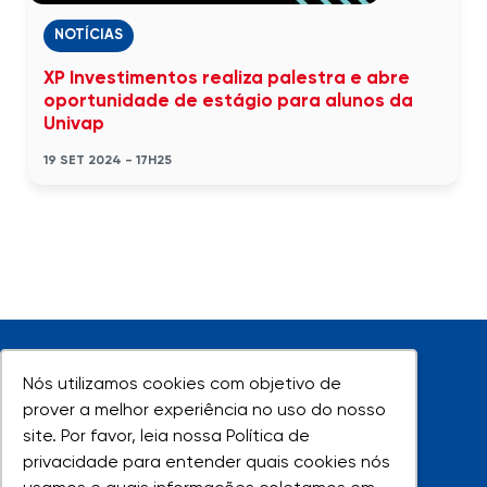
NOTÍCIAS
XP Investimentos realiza palestra e abre
oportunidade de estágio para alunos da
Univap
19 SET 2024 - 17H25
Nós utilizamos cookies com objetivo de
Nós utilizamos cookies com objetivo de
prover a melhor experiência no uso do nosso
prover a melhor experiência no uso do nosso
site. Por favor, leia nossa Política de
site. Por favor, leia nossa Política de
UNIVAP - Todos os direitos reservados
privacidade para entender quais cookies nós
privacidade para entender quais cookies nós